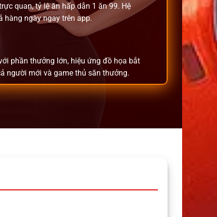
trực quan, tỷ lệ ăn hấp dẫn 1 ăn 99. Hệ
ả hàng ngày ngay trên app.
với phần thưởng lớn, hiệu ứng đồ họa bắt
 cả người mới và game thủ săn thưởng.
hộp thật sự. Người chơi có thể theo dõi
 những game được yêu thích nhất tại
J888
.
D sắc nét, nhiều chế độ chơi, từ solo đến đấu
t với mọi lứa tuổi.