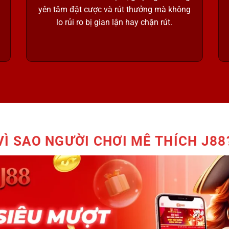
yên tâm đặt cược và rút thưởng mà không
lo rủi ro bị gian lận hay chặn rút.
VÌ SAO NGƯỜI CHƠI MÊ THÍCH J88