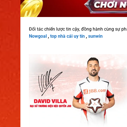
Đối tác chiến lược tin cậy, đồng hành cùng sự phá
Nowgoal
,
top nhà cái uy tín
,
sunwin