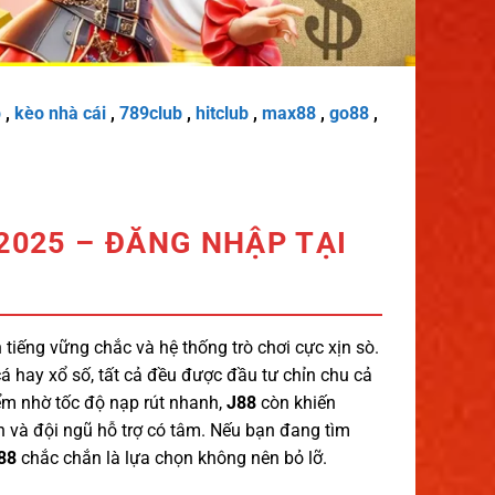
b
,
kèo nhà cái
,
789club
,
hitclub
,
max88
,
go88
,
8 2025 – ĐĂNG NHẬP TẠI
 tiếng vững chắc và hệ thống trò chơi cực xịn sò.
á hay xổ số, tất
cả đều được đầu tư chỉn chu cả
iểm nhờ tốc độ nạp rút nhanh,
J88
còn khiến
n và đội ngũ hỗ trợ có tâm. Nếu bạn đang tìm
88
chắc chắn là lựa chọn không nên bỏ lỡ.