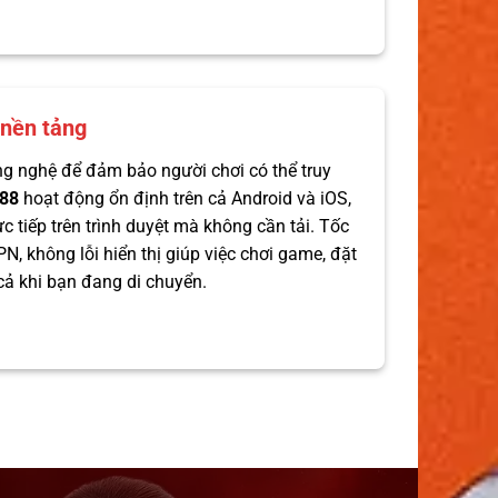
 nền tảng
 nghệ để đảm bảo người chơi có thể truy
88
hoạt động ổn định trên cả Android và iOS,
ực tiếp trên trình duyệt mà không cần tải. Tốc
N, không lỗi hiển thị giúp việc chơi game, đặt
 cả khi bạn đang di chuyển.