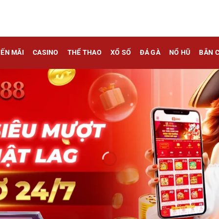
ẾN MÃI
CASINO
THỂ THAO
XỔ SỐ
ĐÁ GÀ
NỔ HŨ
BẮN 