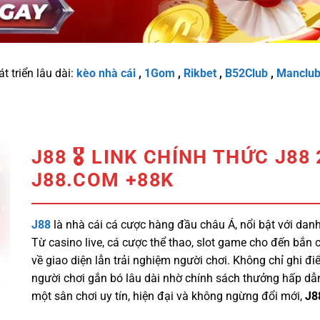
t triển lâu dài:
kèo nhà cái
,
1Gom
,
Rikbet
,
B52Club
,
Manclu
J88 🎖️ LINK CHÍNH THỨC J8
J88.COM +88K
J88
là nhà cái cá cược hàng đầu châu Á, nổi bật với danh
Từ casino live, cá cược thể thao, slot game cho đến bắn c
về giao diện lẫn trải nghiệm người chơi. Không chỉ ghi đ
người chơi gắn bó lâu dài nhờ chính sách thưởng hấp dẫ
một sân chơi uy tín, hiện đại và không ngừng đổi mới,
J8