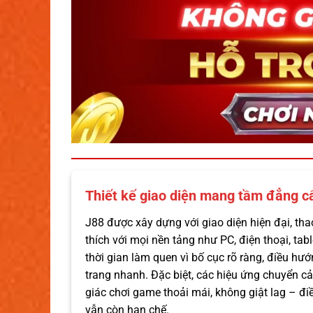
Thiết kế giao diện mang tầm đẳng c
J88 được xây dựng với giao diện hiện đại, tha
thích với mọi nền tảng như PC, điện thoại, tab
thời gian làm quen vì bố cục rõ ràng, điều hướ
trang nhanh. Đặc biệt, các hiệu ứng chuyển 
giác chơi game thoải mái, không giật lag – đ
vẫn còn hạn chế.