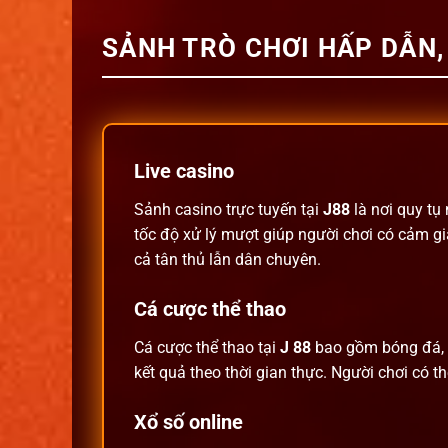
SẢNH TRÒ CHƠI HẤP DẪN,
Live casino
Sảnh casino trực tuyến tại
J88
là nơi quy tụ
tốc độ xử lý mượt giúp người chơi có cảm gi
cả tân thủ lẫn dân chuyên.
Cá cược thể thao
Cá cược thể thao tại
J 88
bao gồm bóng đá, bó
kết quả theo thời gian thực. Người chơi có t
Xổ số online