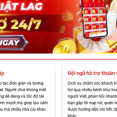
ấp
Đội ngũ hỗ trợ thuần 
o tác đơn giản và tương
Dịch vụ chăm sóc khách h
let. Người chơi không mất
trợ qua nhiều kênh như liv
ng dễ dàng và tốc độ tải
người Việt, phản hồi nhanh
cảnh mượt mà giúp tạo cảm
bạn gặp lỗi nạp rút, quên
iều mà nhiều nhà cái khác
được hướng dẫn chi tiết, 
khác.