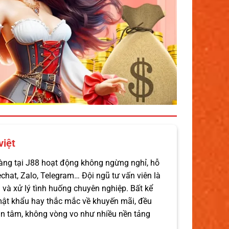
việt
àng tại J88 hoạt động không ngừng nghỉ, hỗ
echat, Zalo, Telegram… Đội ngũ tư vấn viên là
 và xử lý tình huống chuyên nghiệp. Bất kể
 mật khẩu hay thắc mắc về khuyến mãi, đều
tận tâm, không vòng vo như nhiều nền tảng