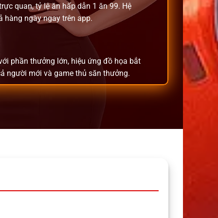
trực quan, tỷ lệ ăn hấp dẫn 1 ăn 99. Hệ
ả hàng ngày ngay trên app.
với phần thưởng lớn, hiệu ứng đồ họa bắt
 cả người mới và game thủ săn thưởng.
hộp thật sự. Người chơi có thể theo dõi
 những game được yêu thích nhất tại
J888
.
D sắc nét, nhiều chế độ chơi, từ solo đến đấu
t với mọi lứa tuổi.