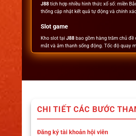
J88
tích hợp nhiều hình thức xổ số: miền Bắc
thống cập nhật kết quả tự động và chính xá
Slot game
Kho slot tại
J88
bao gồm hàng trăm chủ đề đa
mắt và âm thanh sống động. Tốc độ quay mượ
Đá gà campuchia
Trò chơi đá gà tại
J88
được livestream trực 
từng hiệp đấu, đặt cược nhanh trong thời g
Bắn cá 3D
Bắn cá 3D tại
J88
không chỉ là trò giải trí 
CHI TIẾT CÁC BƯỚC THA
đội. Vũ khí đa dạng, boss thường xuyên xuất
Chi tiết các bước tham gia
Đăng ký tài khoản hội viên