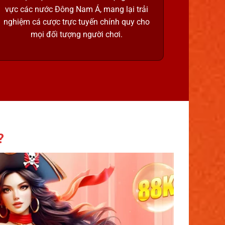
vực các nước Đông Nam Á, mang lại trải
nghiệm cá cược trực tuyến chính quy cho
mọi đối tượng người chơi.
?