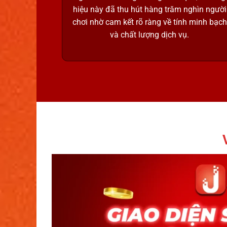
hiệu này đã thu hút hàng trăm nghìn người
chơi nhờ cam kết rõ ràng về tính minh bạch
và chất lượng dịch vụ.