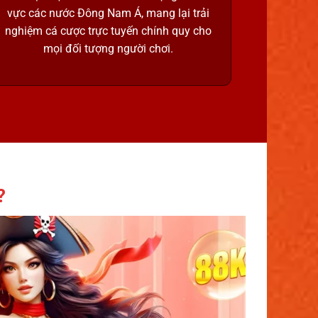
vực các nước Đông Nam Á, mang lại trải
nghiệm cá cược trực tuyến chính quy cho
mọi đối tượng người chơi.
?