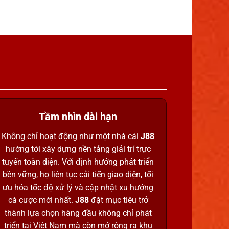
Tầm nhìn dài hạn
Không chỉ hoạt động như một nhà cái
J88
hướng tới xây dựng nền tảng giải trí trực
tuyến toàn diện. Với định hướng phát triển
bền vững, họ liên tục cải tiến giao diện, tối
ưu hóa tốc độ xử lý và cập nhật xu hướng
cá cược mới nhất.
J88
đặt mục tiêu trở
thành lựa chọn hàng đầu không chỉ phát
triển tại Việt Nam mà còn mở rộng ra khu