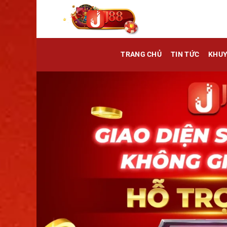
Bỏ
qua
nội
dung
TRANG CHỦ
TIN TỨC
KHUY