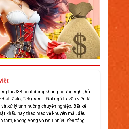
việt
àng tại J88 hoạt động không ngừng nghỉ, hỗ
echat, Zalo, Telegram… Đội ngũ tư vấn viên là
 và xử lý tình huống chuyên nghiệp. Bất kể
 mật khẩu hay thắc mắc về khuyến mãi, đều
tận tâm, không vòng vo như nhiều nền tảng