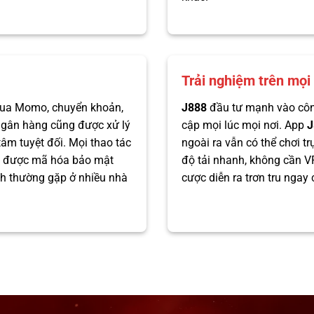
Trải nghiệm trên mọi
qua Momo, chuyển khoản,
J888
đầu tư mạnh vào công
 ngân hàng cũng được xử lý
cập mọi lúc mọi nơi. App
J
tâm tuyệt đối. Mọi thao tác
ngoài ra vẫn có thể chơi tr
ch, được mã hóa bảo mật
độ tải nhanh, không cần VP
ệnh thường gặp ở nhiều nhà
cược diễn ra trơn tru ngay