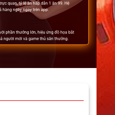
trực quan, tỷ lệ ăn hấp dẫn 1 ăn 99. Hệ
ả hàng ngày ngay trên app.
với phần thưởng lớn, hiệu ứng đồ họa bắt
 cả người mới và game thủ săn thưởng.
hộp thật sự. Người chơi có thể theo dõi
 những game được yêu thích nhất tại
J888
.
D sắc nét, nhiều chế độ chơi, từ solo đến đấu
t với mọi lứa tuổi.