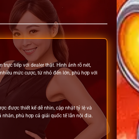
trực tiếp với dealer thật. Hình ảnh rõ nét,
nhiều mức cược, từ nhỏ đến lớn, phù hợp với
ợc được thiết kế dễ nhìn, cập nhật tỷ lệ và
 nhân, phù hợp cả giải quốc tế lẫn nội địa.