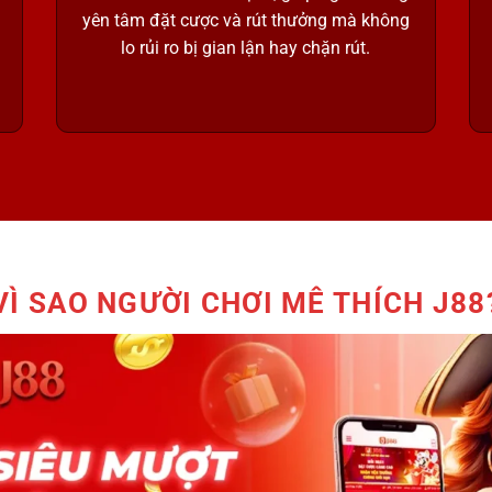
yên tâm đặt cược và rút thưởng mà không
lo rủi ro bị gian lận hay chặn rút.
VÌ SAO NGƯỜI CHƠI MÊ THÍCH J88