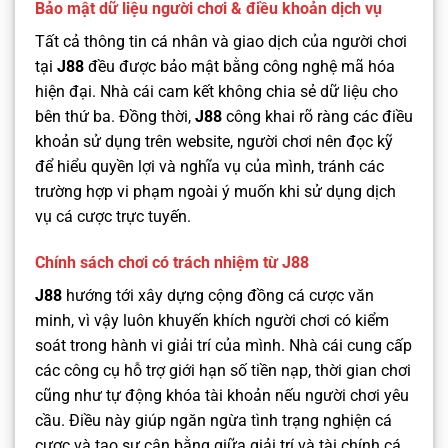
Bảo mật dữ liệu người chơi & điều khoản dịch vụ
Tất cả thông tin cá nhân và giao dịch của người chơi
tại
J88
đều được bảo mật bằng công nghệ mã hóa
hiện đại. Nhà cái cam kết không chia sẻ dữ liệu cho
bên thứ ba. Đồng thời,
J88
công khai rõ ràng các điều
khoản sử dụng trên website, người chơi nên đọc kỹ
để hiểu quyền lợi và nghĩa vụ của mình, tránh các
trường hợp vi phạm ngoài ý muốn khi sử dụng dịch
vụ cá cược trực tuyến.
Chính sách chơi có trách nhiệm từ J88
J88
hướng tới xây dựng cộng đồng cá cược văn
minh, vì vậy luôn khuyến khích người chơi có kiểm
soát trong hành vi giải trí của mình. Nhà cái cung cấp
các công cụ hỗ trợ giới hạn số tiền nạp, thời gian chơi
cũng như tự động khóa tài khoản nếu người chơi yêu
cầu. Điều này giúp ngăn ngừa tình trạng nghiện cá
cược và tạo sự cân bằng giữa giải trí và tài chính cá