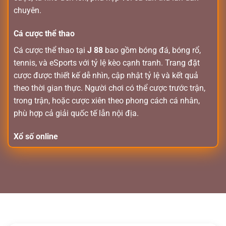
chuyên.
Cá cược thể thao
Cá cược thể thao tại
J 88
bao gồm bóng đá, bóng rổ,
tennis, và eSports với tỷ lệ kèo cạnh tranh. Trang đặt
cược được thiết kế dễ nhìn, cập nhật tỷ lệ và kết quả
theo thời gian thực. Người chơi có thể cược trước trận,
trong trận, hoặc cược xiên theo phong cách cá nhân,
phù hợp cả giải quốc tế lẫn nội địa.
Xổ số online
J88
tích hợp nhiều hình thức xổ số: miền Bắc, Trung,
Nam, lô đề, Keno, và xổ số quốc tế. Giao diện đặt cược
trực quan, tỷ lệ ăn hấp dẫn 1 ăn 99. Hệ thống cập nhật
kết quả tự động và chính xác từng giây. Bạn có thể
chọn con số may mắn và theo dõi kết quả hàng ngày
ngay trên app.