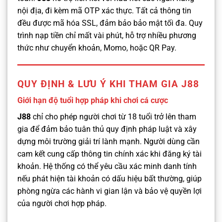
nội địa, đi kèm mã OTP xác thực. Tất cả thông tin
Tải app J88 tương thích Android/iOS
đều được mã hóa SSL, đảm bảo bảo mật tối đa. Quy
J88
hỗ trợ người chơi tải ứng dụng trực tiếp cho cả hệ
trình nạp tiền chỉ mất vài phút, hỗ trợ nhiều phương
điều hành Android lẫn iOS. App được tối ưu để hoạt
thức như chuyển khoản, Momo, hoặc QR Pay.
động mượt mà trên hầu hết thiết bị di động, giúp bạn
chơi game mọi lúc mọi nơi. Link tải app chính chủ luôn
được cập nhật trên website và không yêu cầu dùng
QUY ĐỊNH & LƯU Ý KHI THAM GIA J88
VPN. Thao tác cài đặt đơn giản, chỉ vài bước là bạn đã
Giới hạn độ tuổi hợp pháp khi chơi cá cược
có thể trải nghiệm toàn bộ tính năng trên điện thoại.
J88
chỉ cho phép người chơi từ 18 tuổi trở lên tham
Liên kết tài khoản ngân hàng người sở hữu
gia để đảm bảo tuân thủ quy định pháp luật và xây
dựng môi trường giải trí lành mạnh. Người dùng cần
Sau khi có tài khoản, bạn nên thêm tài khoản ngân
cam kết cung cấp thông tin chính xác khi đăng ký tài
hàng để có thể nạp – rút tiền nhanh chóng và an toàn.
khoản. Hệ thống có thể yêu cầu xác minh danh tính
J88
hỗ trợ liên kết với hầu hết các ngân hàng nội địa, đi
nếu phát hiện tài khoản có dấu hiệu bất thường, giúp
kèm mã OTP xác thực. Tất cả thông tin đều được mã
phòng ngừa các hành vi gian lận và bảo vệ quyền lợi
hóa SSL, đảm bảo bảo mật tối đa. Quy trình nạp tiền
của người chơi hợp pháp.
chỉ mất vài phút, hỗ trợ nhiều phương thức như chuyển
khoản, Momo, hoặc QR Pay.