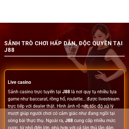
SẢNH TRÒ CHƠI HẤP DẪN, ĐỘC QUYỀN TẠI
J88
Live casino
Sảnh casino trực tuyến tại
J88
là nơi quy tụ nhiều tựa
game như baccarat, rồng hổ, roulette… được livestream
trực tiếp với dealer thật. Hình ảnh rõ nét, tốc độ xử lý
mượt giúp người chơi có cảm giác như đang ngồi tại
sòng bài thực thụ. Ngoài ra,
J88
cung cấp nhiều mức
cược, từ nhỏ đến lớn, phù hợp với cả tân thủ lẫn dân