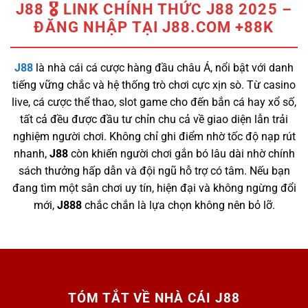
J88 🎖️ LINK CHÍNH THỨC J88 2025 –
ĐĂNG NHẬP TẠI J88.COM +88K
J88
là nhà cái cá cược hàng đầu châu Á, nổi bật với danh
tiếng vững chắc và hệ thống trò chơi cực xịn sò. Từ casino
live, cá cược thể thao, slot game cho đến bắn cá hay xổ số,
tất
cả đều được đầu tư chỉn chu cả về giao diện lẫn trải
nghiệm người chơi. Không chỉ ghi điểm nhờ tốc độ nạp rút
nhanh,
J88
còn khiến người chơi gắn bó lâu dài nhờ chính
sách thưởng hấp dẫn và đội ngũ hỗ trợ có tâm. Nếu bạn
đang tìm một sân chơi uy tín, hiện đại và không ngừng đổi
mới,
J888
chắc chắn là lựa chọn không nên bỏ lỡ.
TÓM TẮT VỀ NHÀ CÁI J88