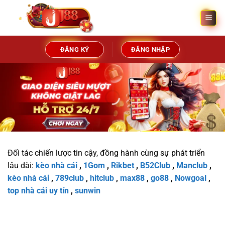
Bỏ
qua
nội
dung
ĐĂNG KÝ
ĐĂNG NHẬP
Đối tác chiến lược tin cậy, đồng hành cùng sự phát triển
lâu dài:
kèo nhà cái
,
1Gom
,
Rikbet
,
B52Club
,
Manclub
,
kèo nhà cái
,
789club
,
hitclub
,
max88
,
go88
,
Nowgoal
,
top nhà cái uy tín
,
sunwin