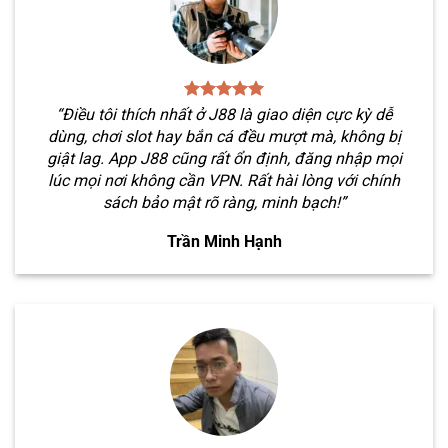
“Điều tôi thích nhất ở J88 là giao diện cực kỳ dễ
dùng, chơi slot hay bắn cá đều mượt mà, không bị
giật lag. App J88 cũng rất ổn định, đăng nhập mọi
lúc mọi nơi không cần VPN. Rất hài lòng với chính
sách bảo mật rõ ràng, minh bạch!”
Trần Minh Hạnh