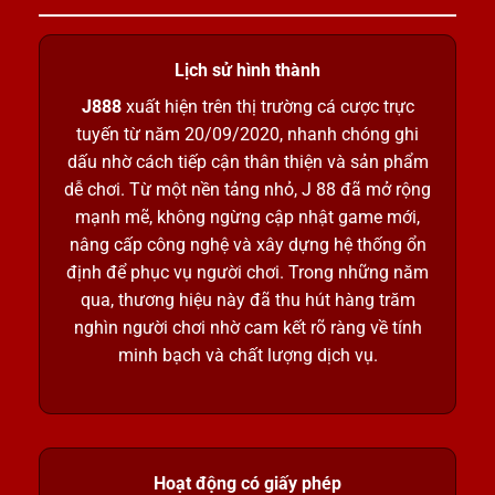
Lịch sử hình thành
J888
xuất hiện trên thị trường cá cược trực
tuyến từ năm 20/09/2020, nhanh chóng ghi
dấu nhờ cách tiếp cận thân thiện và sản phẩm
dễ chơi. Từ một nền tảng nhỏ, J 88 đã mở rộng
mạnh mẽ, không ngừng cập nhật game mới,
nâng cấp công nghệ và xây dựng hệ thống ổn
định để phục vụ người chơi. Trong những năm
qua, thương hiệu này đã thu hút hàng trăm
nghìn người chơi nhờ cam kết rõ ràng về tính
minh bạch và chất lượng dịch vụ.
Hoạt động có giấy phép