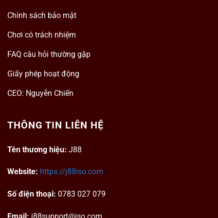
Chính sách bảo mật
Chơi có trách nhiệm
FAQ câu hỏi thường gặp
Giấy phép hoạt động
CEO: Nguyễn Chiến
THÔNG TIN LIÊN HỆ
Tên thương hiệu:
J88
Website:
https://j88iso.com
Số điện thoại:
0783 027 079
Email:
j88support@iso.com