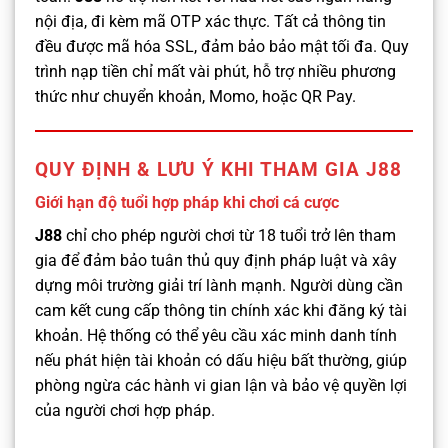
nội địa, đi kèm mã OTP xác thực. Tất cả thông tin
Tải app J88 tương thích Android/iOS
đều được mã hóa SSL, đảm bảo bảo mật tối đa. Quy
J88
hỗ trợ người chơi tải ứng dụng trực tiếp cho cả hệ
trình nạp tiền chỉ mất vài phút, hỗ trợ nhiều phương
điều hành Android lẫn iOS. App được tối ưu để hoạt
thức như chuyển khoản, Momo, hoặc QR Pay.
động mượt mà trên hầu hết thiết bị di động, giúp bạn
chơi game mọi lúc mọi nơi. Link tải app chính chủ luôn
được cập nhật trên website và không yêu cầu dùng
QUY ĐỊNH & LƯU Ý KHI THAM GIA J88
VPN. Thao tác cài đặt đơn giản, chỉ vài bước là bạn đã
Giới hạn độ tuổi hợp pháp khi chơi cá cược
có thể trải nghiệm toàn bộ tính năng trên điện thoại.
J88
chỉ cho phép người chơi từ 18 tuổi trở lên tham
Liên kết tài khoản ngân hàng người sở hữu
gia để đảm bảo tuân thủ quy định pháp luật và xây
dựng môi trường giải trí lành mạnh. Người dùng cần
Sau khi có tài khoản, bạn nên thêm tài khoản ngân
cam kết cung cấp thông tin chính xác khi đăng ký tài
hàng để có thể nạp – rút tiền nhanh chóng và an toàn.
khoản. Hệ thống có thể yêu cầu xác minh danh tính
J88
hỗ trợ liên kết với hầu hết các ngân hàng nội địa, đi
nếu phát hiện tài khoản có dấu hiệu bất thường, giúp
kèm mã OTP xác thực. Tất cả thông tin đều được mã
phòng ngừa các hành vi gian lận và bảo vệ quyền lợi
hóa SSL, đảm bảo bảo mật tối đa. Quy trình nạp tiền
của người chơi hợp pháp.
chỉ mất vài phút, hỗ trợ nhiều phương thức như chuyển
khoản, Momo, hoặc QR Pay.