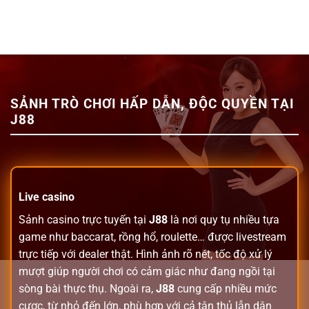
SẢNH TRÒ CHƠI HẤP DẪN, ĐỘC QUYỀN TẠI
J88
Live casino
Sảnh casino trực tuyến tại
J88
là nơi quy tụ nhiều tựa
game như baccarat, rồng hổ, roulette… được livestream
trực tiếp với dealer thật. Hình ảnh rõ nét, tốc độ xử lý
mượt giúp người chơi có cảm giác như đang ngồi tại
sòng bài thực thụ. Ngoài ra,
J88
cung cấp nhiều mức
cược, từ nhỏ đến lớn, phù hợp với cả tân thủ lẫn dân