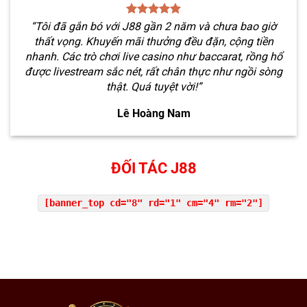
“Tôi đã gắn bó với J88 gần 2 năm và chưa bao giờ
thất vọng. Khuyến mãi thưởng đều đặn, cộng tiền
nhanh. Các trò chơi live casino như baccarat, rồng hổ
được livestream sắc nét, rất chân thực như ngồi sòng
thật. Quá tuyệt vời!”
Lê Hoàng Nam
ĐỐI TÁC J88
[banner_top cd="8" rd="1" cm="4" rm="2"]