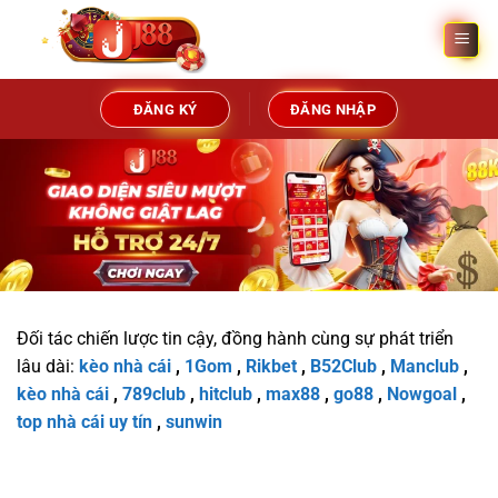
Bỏ
qua
nội
dung
ĐĂNG KÝ
ĐĂNG NHẬP
Đối tác chiến lược tin cậy, đồng hành cùng sự phát triển
lâu dài:
kèo nhà cái
,
1Gom
,
Rikbet
,
B52Club
,
Manclub
,
kèo nhà cái
,
789club
,
hitclub
,
max88
,
go88
,
Nowgoal
,
top nhà cái uy tín
,
sunwin