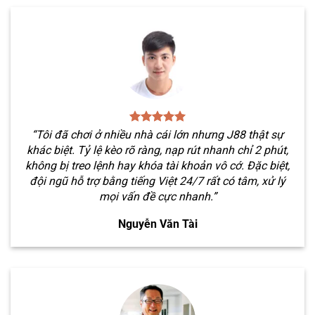
“Tôi đã chơi ở nhiều nhà cái lớn nhưng J88 thật sự
khác biệt. Tỷ lệ kèo rõ ràng, nạp rút nhanh chỉ 2 phút,
không bị treo lệnh hay khóa tài khoản vô cớ. Đặc biệt,
đội ngũ hỗ trợ bằng tiếng Việt 24/7 rất có tâm, xử lý
mọi vấn đề cực nhanh.”
Nguyễn Văn Tài