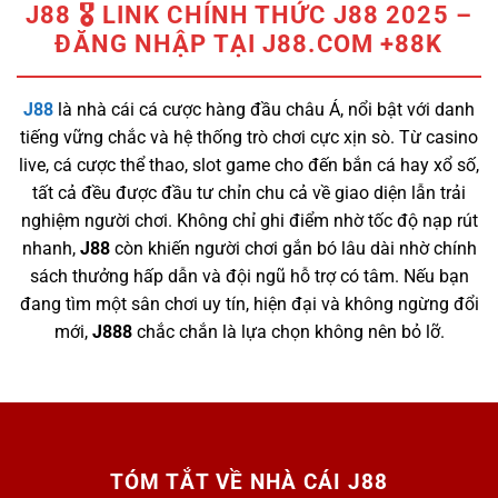
J88 🎖️ LINK CHÍNH THỨC J88 2025 –
ĐĂNG NHẬP TẠI J88.COM +88K
J88
là nhà cái cá cược hàng đầu châu Á, nổi bật với danh
tiếng vững chắc và hệ thống trò chơi cực xịn sò. Từ casino
live, cá cược thể thao, slot game cho đến bắn cá hay xổ số,
tất
cả đều được đầu tư chỉn chu cả về giao diện lẫn trải
nghiệm người chơi. Không chỉ ghi điểm nhờ tốc độ nạp rút
nhanh,
J88
còn khiến người chơi gắn bó lâu dài nhờ chính
sách thưởng hấp dẫn và đội ngũ hỗ trợ có tâm. Nếu bạn
đang tìm một sân chơi uy tín, hiện đại và không ngừng đổi
mới,
J888
chắc chắn là lựa chọn không nên bỏ lỡ.
TÓM TẮT VỀ NHÀ CÁI J88