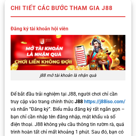
CHI TIẾT CÁC BƯỚC THAM GIA J88
Slot game
Kho slot tại
J88
bao gồm hàng trăm chủ đề đa dạng từ
cổ điển đến hiện đại. Đặc biệt có nhiều game nổ hũ với
Đăng ký tài khoản hội viên
phần thưởng lớn, hiệu ứng đồ họa bắt mắt và âm thanh
sống động. Tốc độ quay mượt, nút chơi to rõ giúp mọi
thao tác dễ hiểu. Slot phù hợp cho cả người mới và
game thủ săn thưởng.
Đá gà campuchia
j88 mở tài khoản là nhận quà
Trò chơi đá gà tại
J88
được livestream trực tiếp từ
trường gà Campuchia, mang đến cảm giác gay cấn và
Để bắt đầu trải nghiệm tại J88, người chơi chỉ cần
hồi hộp thật sự. Người chơi có thể theo dõi từng hiệp
truy cập vào trang chính thức
J88
https://j88iso.com/
đấu, đặt cược nhanh trong thời gian thực. Độ chân thực
và nhấn “Đăng ký”. Biểu mẫu đăng ký rất ngắn gọn –
cao, không dàn dựng – đây là một trong những game
bạn chỉ cần nhập tên đăng nhập, mật khẩu và số
được yêu thích nhất tại
J888
.
điện thoại. J88 không yêu cầu thông tin rườm rà, quá
Bắn cá 3D
trình hoàn tất chỉ mất khoảng 1 phút. Sau đó, bạn có