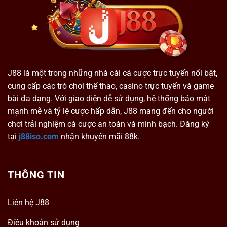
J88 là một trong những nhà cái cá cược trực tuyến nổi bật,
cung cấp các trò chơi thể thao, casino trực tuyến và game
bài đa dạng. Với giao diện dễ sử dụng, hệ thống bảo mật
mạnh mẽ và tỷ lệ cược hấp dẫn, J88 mang đến cho người
chơi trải nghiệm cá cược an toàn và minh bạch. Đăng ký
tại
j88iso.com
nhận khuyến mãi 88k.
THÔNG TIN
Liên hệ J88
Điều khoản sử dụng