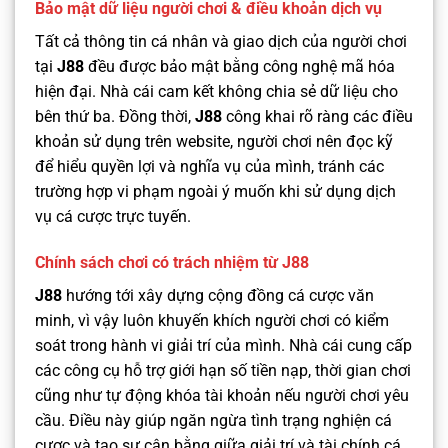
Bảo mật dữ liệu người chơi & điều khoản dịch vụ
Tất cả thông tin cá nhân và giao dịch của người chơi
tại
J88
đều được bảo mật bằng công nghệ mã hóa
hiện đại. Nhà cái cam kết không chia sẻ dữ liệu cho
bên thứ ba. Đồng thời,
J88
công khai rõ ràng các điều
khoản sử dụng trên website, người chơi nên đọc kỹ
để hiểu quyền lợi và nghĩa vụ của mình, tránh các
trường hợp vi phạm ngoài ý muốn khi sử dụng dịch
vụ cá cược trực tuyến.
Chính sách chơi có trách nhiệm từ J88
J88
hướng tới xây dựng cộng đồng cá cược văn
minh, vì vậy luôn khuyến khích người chơi có kiểm
soát trong hành vi giải trí của mình. Nhà cái cung cấp
các công cụ hỗ trợ giới hạn số tiền nạp, thời gian chơi
cũng như tự động khóa tài khoản nếu người chơi yêu
cầu. Điều này giúp ngăn ngừa tình trạng nghiện cá
cược và tạo sự cân bằng giữa giải trí và tài chính cá