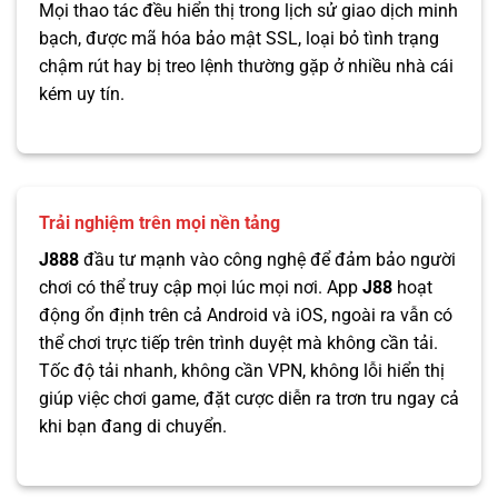
Mọi thao tác đều hiển thị trong lịch sử giao dịch minh
bạch, được mã hóa bảo mật SSL, loại bỏ tình trạng
chậm rút hay bị treo lệnh thường gặp ở nhiều nhà cái
kém uy tín.
Trải nghiệm trên mọi nền tảng
J888
đầu tư mạnh vào công nghệ để đảm bảo người
chơi có thể truy cập mọi lúc mọi nơi. App
J88
hoạt
động ổn định trên cả Android và iOS, ngoài ra vẫn có
thể chơi trực tiếp trên trình duyệt mà không cần tải.
Tốc độ tải nhanh, không cần VPN, không lỗi hiển thị
giúp việc chơi game, đặt cược diễn ra trơn tru ngay cả
khi bạn đang di chuyển.