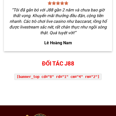
“Tôi đã gắn bó với J88 gần 2 năm và chưa bao giờ
thất vọng. Khuyến mãi thưởng đều đặn, cộng tiền
nhanh. Các trò chơi live casino như baccarat, rồng hổ
được livestream sắc nét, rất chân thực như ngồi sòng
thật. Quá tuyệt vời!”
Lê Hoàng Nam
ĐỐI TÁC J88
[banner_top cd="8" rd="1" cm="4" rm="2"]