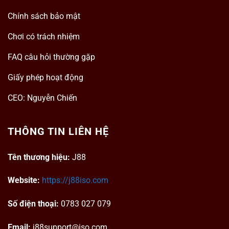
Chính sách bảo mật
Chơi có trách nhiệm
FAQ câu hỏi thường gặp
Giấy phép hoạt động
CEO: Nguyễn Chiến
THÔNG TIN LIÊN HỆ
Tên thương hiệu:
J88
Website:
https://j88iso.com
Số điện thoại:
0783 027 079
Email:
j88support@iso.com