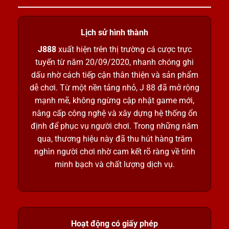
Lịch sử hình thành
J888
xuất hiện trên thị trường cá cược trực
tuyến từ năm 20/09/2020, nhanh chóng ghi
dấu nhờ cách tiếp cận thân thiện và sản phẩm
dễ chơi. Từ một nền tảng nhỏ, J 88 đã mở rộng
mạnh mẽ, không ngừng cập nhật game mới,
nâng cấp công nghệ và xây dựng hệ thống ổn
định để phục vụ người chơi. Trong những năm
qua, thương hiệu này đã thu hút hàng trăm
nghìn người chơi nhờ cam kết rõ ràng về tính
minh bạch và chất lượng dịch vụ.
Hoạt động có giấy phép