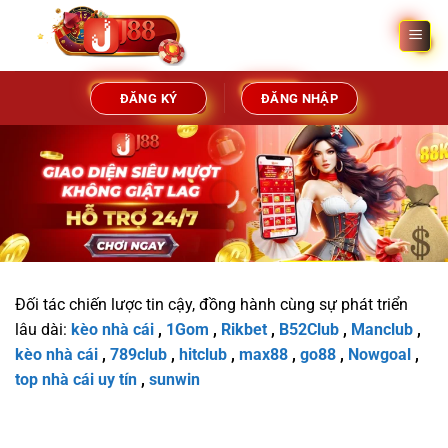
Bỏ
qua
nội
dung
ĐĂNG KÝ
ĐĂNG NHẬP
Đối tác chiến lược tin cậy, đồng hành cùng sự phát triển
lâu dài:
kèo nhà cái
,
1Gom
,
Rikbet
,
B52Club
,
Manclub
,
kèo nhà cái
,
789club
,
hitclub
,
max88
,
go88
,
Nowgoal
,
top nhà cái uy tín
,
sunwin