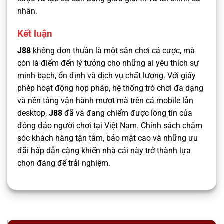
nhân.
Kết luận
J88
không đơn thuần là một sân chơi cá cược, mà
còn là điểm đến lý tưởng cho những ai yêu thích sự
minh bạch, ổn định và dịch vụ chất lượng. Với giấy
phép hoạt động hợp pháp, hệ thống trò chơi đa dạng
và nền tảng vận hành mượt mà trên cả mobile lẫn
desktop,
J88
đã và đang chiếm được lòng tin của
đông đảo người chơi tại Việt Nam. Chính sách chăm
sóc khách hàng tận tâm, bảo mật cao và những ưu
đãi hấp dẫn càng khiến nhà cái này trở thành lựa
chọn đáng để trải nghiệm.