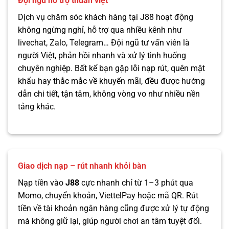
Đội ngũ hỗ trợ thuần việt
Dịch vụ chăm sóc khách hàng tại J88 hoạt động
không ngừng nghỉ, hỗ trợ qua nhiều kênh như
livechat, Zalo, Telegram… Đội ngũ tư vấn viên là
người Việt, phản hồi nhanh và xử lý tình huống
chuyên nghiệp. Bất kể bạn gặp lỗi nạp rút, quên mật
khẩu hay thắc mắc về khuyến mãi, đều được hướng
dẫn chi tiết, tận tâm, không vòng vo như nhiều nền
tảng khác.
Giao dịch nạp – rút nhanh khỏi bàn
Nạp tiền vào
J88
cực nhanh chỉ từ 1–3 phút qua
Momo, chuyển khoản, ViettelPay hoặc mã QR. Rút
tiền về tài khoản ngân hàng cũng được xử lý tự động
mà không giữ lại, giúp người chơi an tâm tuyệt đối.