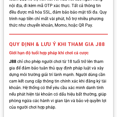
nội địa, đi kèm mã OTP xác thực. Tất cả thông tin
Tải app J88 tương thích Android/iOS
đều được mã hóa SSL, đảm bảo bảo mật tối đa. Quy
J88
hỗ trợ người chơi tải ứng dụng trực tiếp cho cả hệ
trình nạp tiền chỉ mất vài phút, hỗ trợ nhiều phương
điều hành Android lẫn iOS. App được tối ưu để hoạt
thức như chuyển khoản, Momo, hoặc QR Pay.
động mượt mà trên hầu hết thiết bị di động, giúp bạn
chơi game mọi lúc mọi nơi. Link tải app chính chủ luôn
được cập nhật trên website và không yêu cầu dùng
QUY ĐỊNH & LƯU Ý KHI THAM GIA J88
VPN. Thao tác cài đặt đơn giản, chỉ vài bước là bạn đã
Giới hạn độ tuổi hợp pháp khi chơi cá cược
có thể trải nghiệm toàn bộ tính năng trên điện thoại.
J88
chỉ cho phép người chơi từ 18 tuổi trở lên tham
Liên kết tài khoản ngân hàng người sở hữu
gia để đảm bảo tuân thủ quy định pháp luật và xây
dựng môi trường giải trí lành mạnh. Người dùng cần
Sau khi có tài khoản, bạn nên thêm tài khoản ngân
cam kết cung cấp thông tin chính xác khi đăng ký tài
hàng để có thể nạp – rút tiền nhanh chóng và an toàn.
khoản. Hệ thống có thể yêu cầu xác minh danh tính
J88
hỗ trợ liên kết với hầu hết các ngân hàng nội địa, đi
nếu phát hiện tài khoản có dấu hiệu bất thường, giúp
kèm mã OTP xác thực. Tất cả thông tin đều được mã
phòng ngừa các hành vi gian lận và bảo vệ quyền lợi
hóa SSL, đảm bảo bảo mật tối đa. Quy trình nạp tiền
của người chơi hợp pháp.
chỉ mất vài phút, hỗ trợ nhiều phương thức như chuyển
khoản, Momo, hoặc QR Pay.