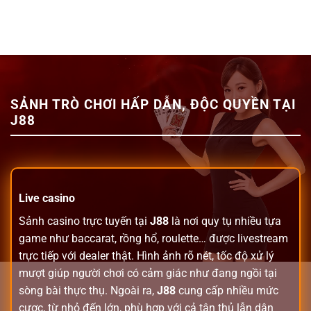
SẢNH TRÒ CHƠI HẤP DẪN, ĐỘC QUYỀN TẠI
J88
Live casino
Sảnh casino trực tuyến tại
J88
là nơi quy tụ nhiều tựa
game như baccarat, rồng hổ, roulette… được livestream
trực tiếp với dealer thật. Hình ảnh rõ nét, tốc độ xử lý
mượt giúp người chơi có cảm giác như đang ngồi tại
sòng bài thực thụ. Ngoài ra,
J88
cung cấp nhiều mức
cược, từ nhỏ đến lớn, phù hợp với cả tân thủ lẫn dân