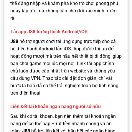
thể đăng nhập và khám phá kho trò chơi phong phú
Bắn cá 3D tại
J88
không chỉ là trò giải trí mà còn là cơ
ngay lập tức mà không cần chờ đợi xác minh rườm
hội săn thưởng lớn. Game được thiết kế với đồ họa 3D
rà.
sắc nét, nhiều chế độ chơi, từ solo đến đấu đội. Vũ khí
đa dạng, boss thường xuyên xuất hiện và mức thưởng
Tải app J88 tương thích Android/iOS
cao khiến trò chơi này luôn giữ được sức hút với mọi
J88
hỗ trợ người chơi tải ứng dụng trực tiếp cho cả
lứa tuổi.
hệ điều hành Android lẫn iOS. App được tối ưu để
Chi tiết các bước tham gia J88
hoạt động mượt mà trên hầu hết thiết bị di động, giúp
bạn chơi game mọi lúc mọi nơi. Link tải app chính
Đăng ký tài khoản hội viên
chủ luôn được cập nhật trên website và không yêu
Để bắt đầu trải nghiệm tại
J88
, người chơi chỉ cần truy
cầu dùng VPN. Thao tác cài đặt đơn giản, chỉ vài
cập vào trang chính thức và nhấn “Đăng ký”. Biểu mẫu
bước là bạn đã có thể trải nghiệm toàn bộ tính năng
đăng ký rất ngắn gọn – bạn chỉ cần nhập tên đăng
trên điện thoại.
nhập, mật khẩu và số điện thoại.
J88
không yêu cầu
thông tin rườm rà, quá trình hoàn tất chỉ mất khoảng 1
Liên kết tài khoản ngân hàng người sở hữu
phút. Sau đó, bạn có thể đăng nhập và khám phá kho
Sau khi có tài khoản, bạn nên thêm tài khoản ngân
trò chơi phong phú ngay lập tức mà không cần chờ đợi
hàng để có thể nạp – rút tiền nhanh chóng và an
xác minh rườm rà.
toàn.
J88
hỗ trợ liên kết với hầu hết các ngân hàng