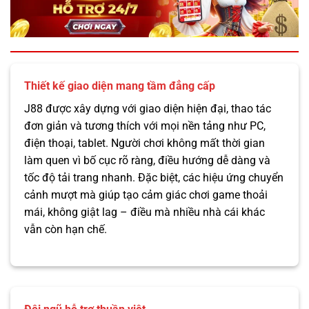
Thiết kế giao diện mang tầm đẳng cấp
J88 được xây dựng với giao diện hiện đại, thao tác
đơn giản và tương thích với mọi nền tảng như PC,
điện thoại, tablet. Người chơi không mất thời gian
làm quen vì bố cục rõ ràng, điều hướng dễ dàng và
tốc độ tải trang nhanh. Đặc biệt, các hiệu ứng chuyển
cảnh mượt mà giúp tạo cảm giác chơi game thoải
mái, không giật lag – điều mà nhiều nhà cái khác
vẫn còn hạn chế.