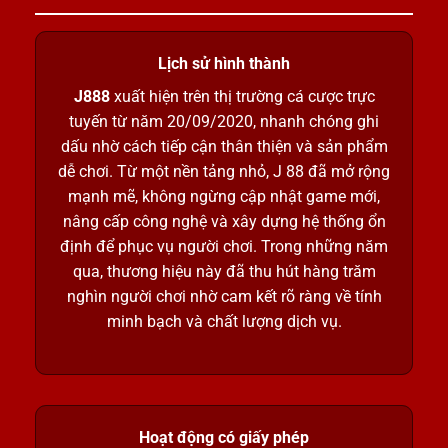
Lịch sử hình thành
J888
xuất hiện trên thị trường cá cược trực
tuyến từ năm 20/09/2020, nhanh chóng ghi
dấu nhờ cách tiếp cận thân thiện và sản phẩm
dễ chơi. Từ một nền tảng nhỏ, J 88 đã mở rộng
mạnh mẽ, không ngừng cập nhật game mới,
nâng cấp công nghệ và xây dựng hệ thống ổn
định để phục vụ người chơi. Trong những năm
qua, thương hiệu này đã thu hút hàng trăm
nghìn người chơi nhờ cam kết rõ ràng về tính
minh bạch và chất lượng dịch vụ.
Hoạt động có giấy phép