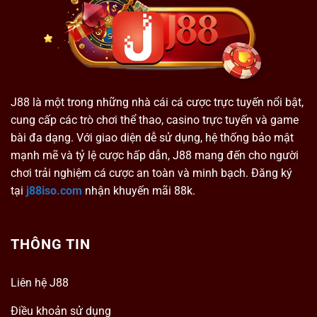
J88 là một trong những nhà cái cá cược trực tuyến nổi bật,
cung cấp các trò chơi thể thao, casino trực tuyến và game
bài đa dạng. Với giao diện dễ sử dụng, hệ thống bảo mật
mạnh mẽ và tỷ lệ cược hấp dẫn, J88 mang đến cho người
chơi trải nghiệm cá cược an toàn và minh bạch. Đăng ký
tại
j88iso.com
nhận khuyến mãi 88k.
THÔNG TIN
Liên hệ J88
Điều khoản sử dụng