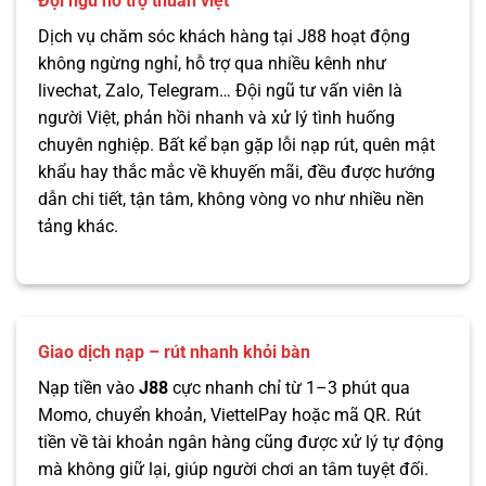
Đội ngũ hỗ trợ thuần việt
Dịch vụ chăm sóc khách hàng tại J88 hoạt động
không ngừng nghỉ, hỗ trợ qua nhiều kênh như
livechat, Zalo, Telegram… Đội ngũ tư vấn viên là
người Việt, phản hồi nhanh và xử lý tình huống
chuyên nghiệp. Bất kể bạn gặp lỗi nạp rút, quên mật
khẩu hay thắc mắc về khuyến mãi, đều được hướng
dẫn chi tiết, tận tâm, không vòng vo như nhiều nền
tảng khác.
Giao dịch nạp – rút nhanh khỏi bàn
Nạp tiền vào
J88
cực nhanh chỉ từ 1–3 phút qua
Momo, chuyển khoản, ViettelPay hoặc mã QR. Rút
tiền về tài khoản ngân hàng cũng được xử lý tự động
mà không giữ lại, giúp người chơi an tâm tuyệt đối.