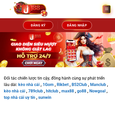
Bỏ
qua
nội
dung
ĐĂNG KÝ
ĐĂNG NHẬP
Đối tác chiến lược tin cậy, đồng hành cùng sự phát triển
lâu dài:
kèo nhà cái
,
1Gom
,
Rikbet
,
B52Club
,
Manclub
,
kèo nhà cái
,
789club
,
hitclub
,
max88
,
go88
,
Nowgoal
,
top nhà cái uy tín
,
sunwin