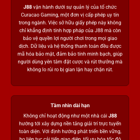
J88
vận hành dưới sự quản lý của tổ chức
Curacao Gaming, một đơn vị cấp phép uy tín
trong ngành. Việc sở hữu giấy phép này không
chỉ khẳng định tính hợp pháp của J88 mà còn
bảo vệ quyền lợi người chơi trong mọi giao
dịch. Dữ liệu và hệ thống thanh toán đều được
mã hóa bảo mật, đảm bảo tính minh bạch, giúp
người dùng yên tâm đặt cược và rút thưởng mà
không lo rủi ro bị gian lận hay chặn rút.
Tầm nhìn dài hạn
Không chỉ hoạt động như một nhà cái
J88
hướng tới xây dựng nền tảng giải trí trực tuyến
toàn diện. Với định hướng phát triển bền vững,
họ liên tục cải tiến giao diện, tối ưu hóa tốc độ