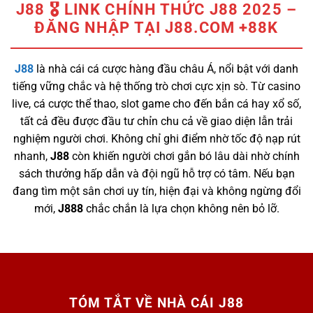
J88 🎖️ LINK CHÍNH THỨC J88 2025 –
ĐĂNG NHẬP TẠI J88.COM +88K
J88
là nhà cái cá cược hàng đầu châu Á, nổi bật với danh
tiếng vững chắc và hệ thống trò chơi cực xịn sò. Từ casino
live, cá cược thể thao, slot game cho đến bắn cá hay xổ số,
tất
cả đều được đầu tư chỉn chu cả về giao diện lẫn trải
nghiệm người chơi. Không chỉ ghi điểm nhờ tốc độ nạp rút
nhanh,
J88
còn khiến người chơi gắn bó lâu dài nhờ chính
sách thưởng hấp dẫn và đội ngũ hỗ trợ có tâm. Nếu bạn
đang tìm một sân chơi uy tín, hiện đại và không ngừng đổi
mới,
J888
chắc chắn là lựa chọn không nên bỏ lỡ.
TÓM TẮT VỀ NHÀ CÁI J88