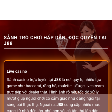
SẢNH TRÒ CHƠI HẤP DẪN, ĐỘC QUYỀN TẠI
J88
Live casino
Sảnh casino trực tuyến tại
J88
là nơi quy tụ nhiều tựa
game như baccarat, rồng hổ, roulette… được livestream
trực tiếp với dealer thật. Hình ảnh rõ nét, tốc độ xử lý
mượt giúp người chơi có cảm giác như đang ngồi tại
sòng bài thực thụ. Ngoài ra,
J88
cung cấp nhiều mức
cược, từ nhỏ đến lớn, phù hợp với cả tân thủ lẫn dân