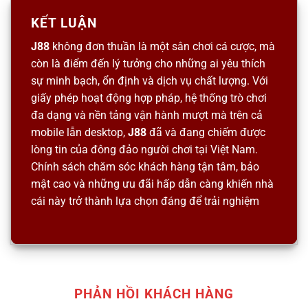
KẾT LUẬN
J88
không đơn thuần là một sân chơi cá cược, mà
còn là điểm đến lý tưởng cho những ai yêu thích
sự minh bạch, ổn định và dịch vụ chất lượng. Với
giấy phép hoạt động hợp pháp, hệ thống trò chơi
đa dạng và nền tảng vận hành mượt mà trên cả
mobile lẫn desktop,
J88
đã và đang chiếm được
lòng tin của đông đảo người chơi tại Việt Nam.
Chính sách chăm sóc khách hàng tận tâm, bảo
mật cao và những ưu đãi hấp dẫn càng khiến nhà
cái này trở thành lựa chọn đáng để trải nghiệm
PHẢN HỒI KHÁCH HÀNG