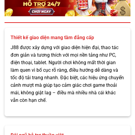
Thiết kế giao diện mang tầm đẳng cấp
J88 được xây dựng với giao diện hiện đại, thao tác
đơn giản và tương thích với mọi nền tảng như PC,
điện thoại, tablet. Người chơi không mất thời gian
làm quen vì bố cục rõ ràng, điều hướng dễ dàng và
tốc độ tải trang nhanh. Đặc biệt, các hiệu ứng chuyển
cảnh mượt mà giúp tạo cảm giác chơi game thoải
mái, không giật lag – điều mà nhiều nhà cái khác
vẫn còn hạn chế.