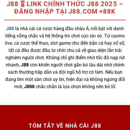
J88 🎖️ LINK CHÍNH THỨC J88 2025 –
ĐĂNG NHẬP TẠI J88.COM +88K
J88
là nhà cái cá cược hàng đầu châu Á, nổi bật với danh
tiếng vững chắc và hệ thống trò chơi cực xịn sò. Từ casino
live, cá cược thể thao, slot game cho đến bắn cá hay xổ số,
tất
cả đều được đầu tư chỉn chu cả về giao diện lẫn trải
nghiệm người chơi. Không chỉ ghi điểm nhờ tốc độ nạp rút
nhanh,
J88
còn khiến người chơi gắn bó lâu dài nhờ chính
sách thưởng hấp dẫn và đội ngũ hỗ trợ có tâm. Nếu bạn
đang tìm một sân chơi uy tín, hiện đại và không ngừng đổi
mới,
J888
chắc chắn là lựa chọn không nên bỏ lỡ.
TÓM TẮT VỀ NHÀ CÁI J88