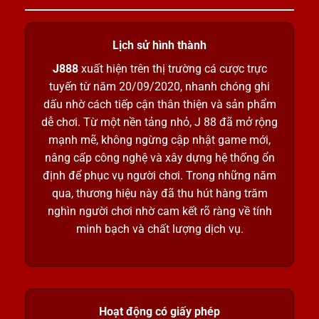
Lịch sử hình thành
J888
xuất hiện trên thị trường cá cược trực
tuyến từ năm 20/09/2020, nhanh chóng ghi
dấu nhờ cách tiếp cận thân thiện và sản phẩm
dễ chơi. Từ một nền tảng nhỏ, J 88 đã mở rộng
mạnh mẽ, không ngừng cập nhật game mới,
nâng cấp công nghệ và xây dựng hệ thống ổn
định để phục vụ người chơi. Trong những năm
qua, thương hiệu này đã thu hút hàng trăm
nghìn người chơi nhờ cam kết rõ ràng về tính
minh bạch và chất lượng dịch vụ.
Hoạt động có giấy phép