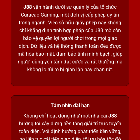
J88
vận hành dưới sự quản lý của tổ chức
Curacao Gaming, một đơn vị cấp phép uy tín
trong ngành. Việc sở hữu giấy phép này không
chỉ khẳng định tính hợp pháp của J88 mà còn
bảo vệ quyền lợi người chơi trong mọi giao
dịch. Dữ liệu và hệ thống thanh toán đều được
mã hóa bảo mật, đảm bảo tính minh bạch, giúp
người dùng yên tâm đặt cược và rút thưởng mà
không lo rủi ro bị gian lận hay chặn rút.
Tầm nhìn dài hạn
Không chỉ hoạt động như một nhà cái
J88
hướng tới xây dựng nền tảng giải trí trực tuyến
toàn diện. Với định hướng phát triển bền vững,
họ liên tục cải tiến giao diện, tối ưu hóa tốc độ