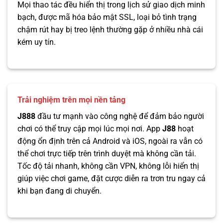
Mọi thao tác đều hiển thị trong lịch sử giao dịch minh
bạch, được mã hóa bảo mật SSL, loại bỏ tình trạng
chậm rút hay bị treo lệnh thường gặp ở nhiều nhà cái
kém uy tín.
Trải nghiệm trên mọi nền tảng
J888
đầu tư mạnh vào công nghệ để đảm bảo người
chơi có thể truy cập mọi lúc mọi nơi. App
J88
hoạt
động ổn định trên cả Android và iOS, ngoài ra vẫn có
thể chơi trực tiếp trên trình duyệt mà không cần tải.
Tốc độ tải nhanh, không cần VPN, không lỗi hiển thị
giúp việc chơi game, đặt cược diễn ra trơn tru ngay cả
khi bạn đang di chuyển.