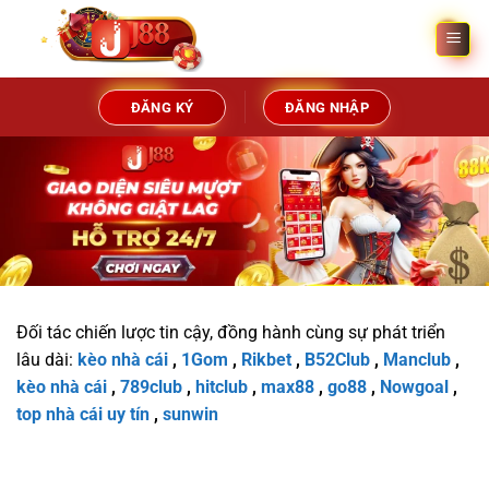
Bỏ
qua
nội
dung
ĐĂNG KÝ
ĐĂNG NHẬP
Đối tác chiến lược tin cậy, đồng hành cùng sự phát triển
lâu dài:
kèo nhà cái
,
1Gom
,
Rikbet
,
B52Club
,
Manclub
,
kèo nhà cái
,
789club
,
hitclub
,
max88
,
go88
,
Nowgoal
,
top nhà cái uy tín
,
sunwin