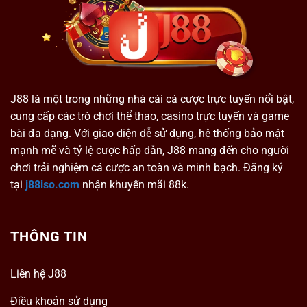
J88 là một trong những nhà cái cá cược trực tuyến nổi bật,
cung cấp các trò chơi thể thao, casino trực tuyến và game
bài đa dạng. Với giao diện dễ sử dụng, hệ thống bảo mật
mạnh mẽ và tỷ lệ cược hấp dẫn, J88 mang đến cho người
chơi trải nghiệm cá cược an toàn và minh bạch. Đăng ký
tại
j88iso.com
nhận khuyến mãi 88k.
THÔNG TIN
Liên hệ J88
Điều khoản sử dụng